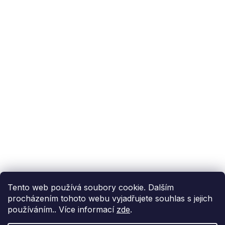
Podpora zákazníka
(Po-Pá: 9:00-15:00):
558 080 012
info@fixito.cz
@fixito
@fixito
Fixito
Nákup
Doprava a platba
Soukromí
Tento web používá soubory cookie. Dalším
procházením tohoto webu vyjadřujete souhlas s jejich
používáním.. Více informací
zde
.