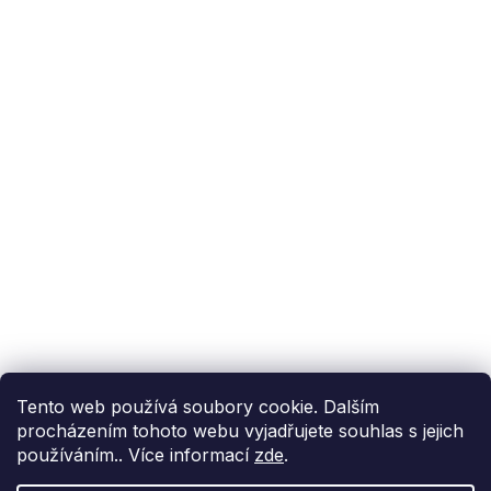
Podpora zákazníka
(Po-Pá: 9:00-15:00):
558 080 012
info@fixito.cz
@fixito
@fixito
Fixito
Nákup
Doprava a platba
Soukromí
Tento web používá soubory cookie. Dalším
procházením tohoto webu vyjadřujete souhlas s jejich
používáním.. Více informací
zde
.