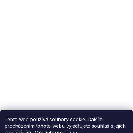
Podpora zákazníka
(Po-Pá: 9:00-15:00):
558 080 012
info@fixito.cz
@fixito
@fixito
Fixito
Nákup
Doprava a platba
Soukromí
Tento web používá soubory cookie. Dalším
procházením tohoto webu vyjadřujete souhlas s jejich
používáním.. Více informací
zde
.