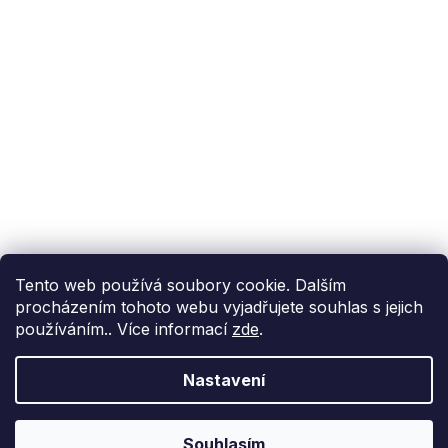
Podpora zákazníka
(Po-Pá: 9:00-15:00):
558 080 012
info@fixito.cz
@fixito
@fixito
Fixito
Nákup
Doprava a platba
Soukromí
Tento web používá soubory cookie. Dalším
procházením tohoto webu vyjadřujete souhlas s jejich
používáním.. Více informací
zde
.
Nastavení
Vytvořil Shoptet Premium
Copyright 2026
Fixito.cz
. Všechna práva vyhrazena.
Upravit
Souhlasím