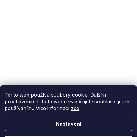
Podpora zákazníka
(Po-Pá: 9:00-15:00):
558 080 012
info@fixito.cz
@fixito
@fixito
Fixito
Nákup
Doprava a platba
Soukromí
Tento web používá soubory cookie. Dalším
procházením tohoto webu vyjadřujete souhlas s jejich
používáním.. Více informací
zde
.
Nastavení
Vytvořil Shoptet Premium