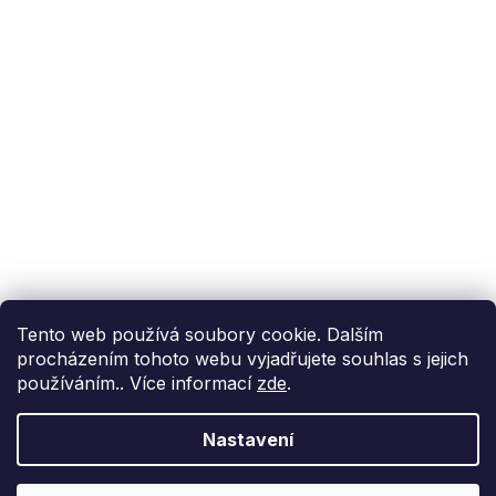
Podpora zákazníka
(Po-Pá: 9:00-15:00):
558 080 012
info@fixito.cz
@fixito
@fixito
Fixito
Nákup
Doprava a platba
Soukromí
Tento web používá soubory cookie. Dalším
procházením tohoto webu vyjadřujete souhlas s jejich
používáním.. Více informací
zde
.
Nastavení
Vytvořil Shoptet Premium