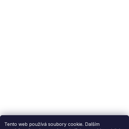
Podpora zákazníka
(Po-Pá: 9:00-15:00):
558 080 012
info@fixito.cz
@fixito
@fixito
Fixito
Nákup
Doprava a platba
Soukromí
Tento web používá soubory cookie. Dalším