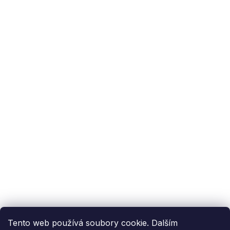
Podpora zákazníka
(Po-Pá: 9:00-15:00):
558 080 012
info@fixito.cz
@fixito
@fixito
Fixito
Nákup
Doprava a platba
Soukromí
Tento web používá soubory cookie. Dalším