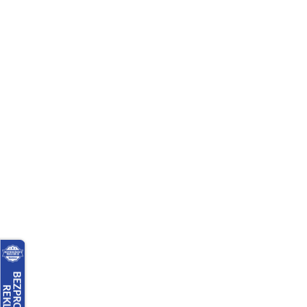
Přejít
na
Blog
Zůstaňme v kontaktu
Reklamace
Doprava a plat
obsah
Podpora zákazníka
(Po-Pá: 9:00-15:0
Dílna a elektrické nářadí
Dům a 
Akce ⚠️
Domů
Auto-moto
Hydraulické zvedáky