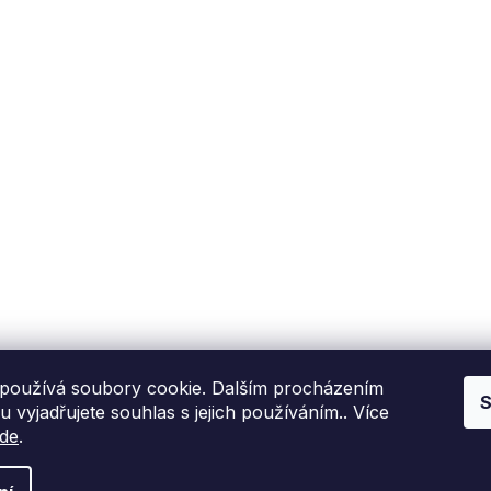
Fixito
Nákup
Kdo jsme?
Reklamační řád
Kontakní informace
Obchodní podmínky
P
Hodnocení zákazníků
Blog
používá soubory cookie. Dalším procházením
S
 vyjadřujete souhlas s jejich používáním.. Více
de
.