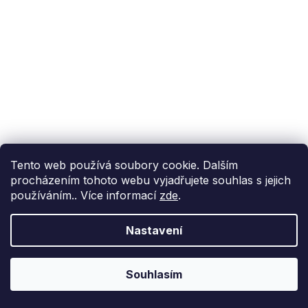
Podpora zákazníka
(Po-Pá: 9:00-15:00):
558 080 012
info@fixito.cz
@fixito
@fixito
Tento web používá soubory cookie. Dalším
procházením tohoto webu vyjadřujete souhlas s jejich
Fixito
používáním.. Více informací
zde
.
Nákup
Nastavení
Doprava a platba
Soukromí
Souhlasím