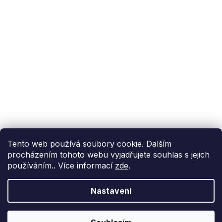
Podpora zákazníka
(Po-Pá: 9:00-15:00):
558 080 012
info@fixito.cz
@fixito
@fixito
Fixito
Nákup
Doprava a platba
Soukromí
Tento web používá soubory cookie. Dalším
procházením tohoto webu vyjadřujete souhlas s jejich
používáním.. Více informací
zde
.
Nastavení
Vytvořil Shoptet Premium
Copyright 2026
Fixito.cz
. Všechna práva vyhrazena.
Upravit