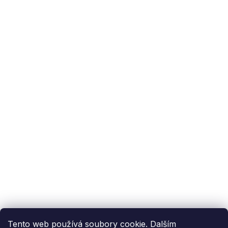
Podpora zákazníka
(Po-Pá: 9:00-15:00):
558 080 012
info@fixito.cz
@fixito
@fixito
Fixito
Nákup
Doprava a platba
Soukromí
Tento web používá soubory cookie. Dalším